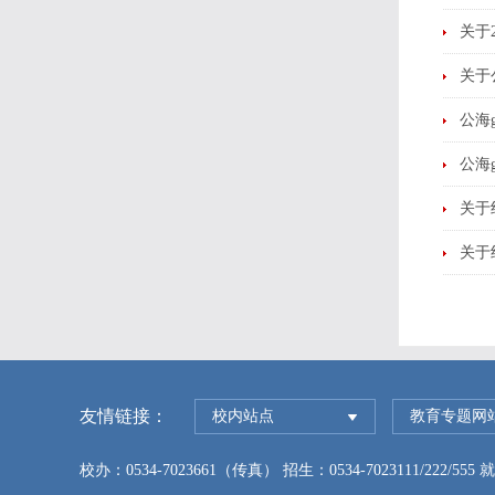
关于
关于
公海
公海
关于
关于
友情链接：
校内站点
教育专题网
校办：0534-7023661（传真） 招生：0534-7023111/222/555 就业