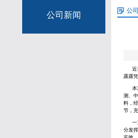
公
公司新闻
近
露露
本
测、中
料，经
节，
一
分发
实效