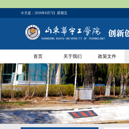
今天是：
2026年8月7日 星期五
首页
关于我们
政策文件