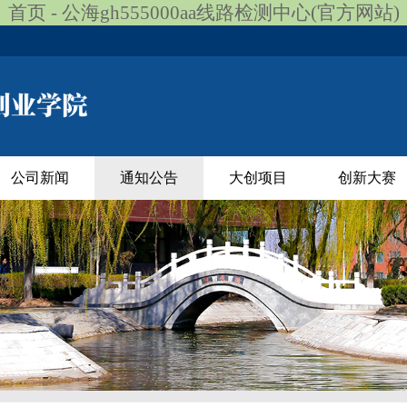
首页 - 公海gh555000aa线路检测中心(官方网站)
公司新闻
通知公告
大创项目
创新大赛