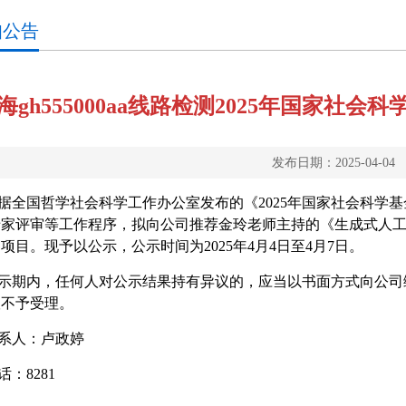
知公告
海gh555000aa线路检测2025年国家社
发布日期：2025-04-04
据全国哲学社会科学工作办公室发布的《2025年国家社会科学
专家评审等工作程序，拟向公司推荐金玲老师主持的《生成式人
项目。现予以公示，公示时间为2025年4月4日至4月7日。
示期内，任何人对公示结果持有异议的，应当以书面方式向公司
议不予受理。
系人：卢政婷
话：8281