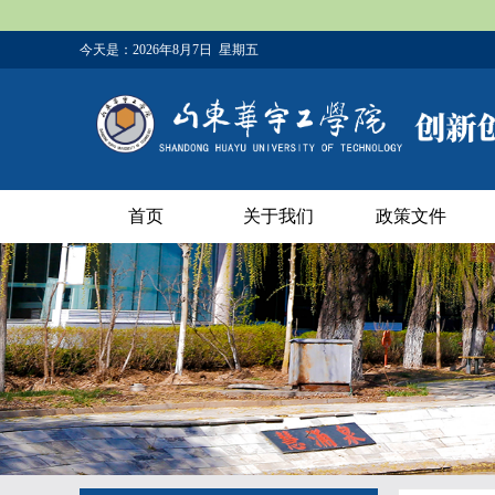
今天是：
2026年8月7日 星期五
首页
关于我们
政策文件